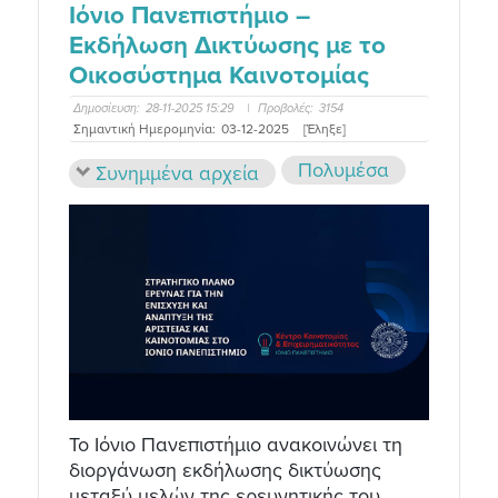
Ιόνιο Πανεπιστήμιο –
Εκδήλωση Δικτύωσης με το
Οικοσύστημα Καινοτομίας
Δημοσίευση:
28-11-2025 15:29
|
Προβολές:
3154
Σημαντική Ημερομηνία:
03-12-2025
[Έληξε]
Πολυμέσα
Συνημμένα αρχεία
Το Ιόνιο Πανεπιστήμιο ανακοινώνει τη
διοργάνωση εκδήλωσης δικτύωσης
μεταξύ μελών της ερευνητικής του