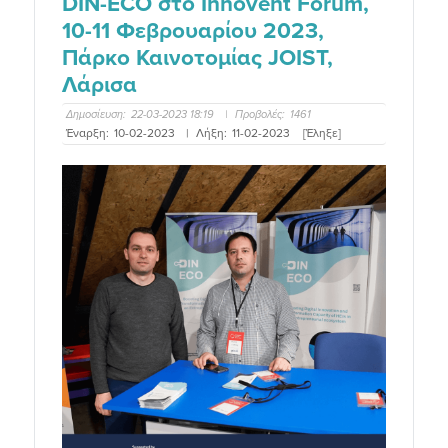
DIN-ECO στο Innovent Forum,
10-11 Φεβρουαρίου 2023,
Πάρκο Καινοτομίας JOIST,
Λάρισα
Δημοσίευση:
22-03-2023 18:19
|
Προβολές:
1461
Έναρξη:
10-02-2023
|
Λήξη:
11-02-2023
[Έληξε]