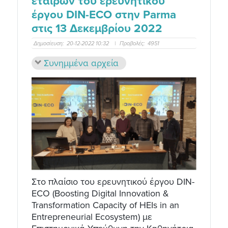
εταίρων του ερευνητικού
έργου DIN-ECO στην Parma
στις 13 Δεκεμβρίου 2022
Δημοσίευση:
20-12-2022 10:32
|
Προβολές:
4951
Συνημμένα αρχεία
Στο πλαίσιο του ερευνητικού έργου DIN-
ECO (Boosting Digital Innovation &
Transformation Capacity of HEIs in an
Entrepreneurial Ecosystem) με