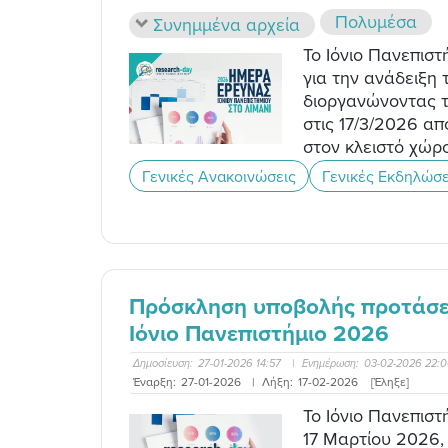
Πολυμέσα
Συνημμένα αρχεία
Το Ιόνιο Πανεπισ
για την ανάδειξη 
διοργανώνοντας τ
στις 17/3/2026 από
στον κλειστό χώρ
Γενικές Ανακοινώσεις
Γενικές Εκδηλώσε
Πρόσκληση υποβολής προτάσε
Ιόνιο Πανεπιστήμιο 2026
Δημοσίευση:
27-01-2026 14:57
|
Ενημέρωση:
03-02-2026 22:
Έναρξη:
27-01-2026
|
Λήξη:
17-02-2026
[Έληξε]
Το Ιόνιο Πανεπιστ
17 Μαρτίου 2026, 