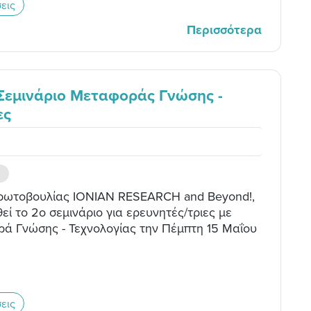
εις
Περισσότερα
 Σεμινάριο Μεταφοράς Γνώσης -
ες
πρωτοβουλίας IONIAN RESEARCH and Beyond!,
ί το 2ο σεμινάριο για ερευνητές/τριες με
ά Γνώσης - Τεχνολογίας την Πέμπτη 15 Μαΐου
εις