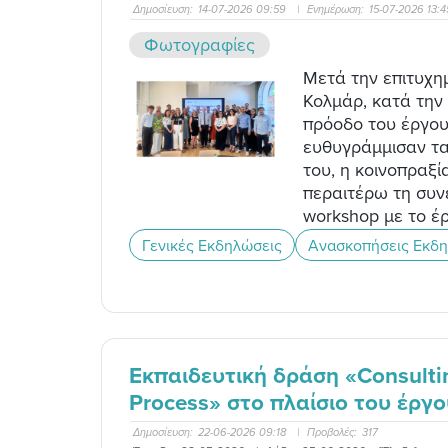
Δημοσίευση:
14-07-2026 09:59
|
Ενημέρωση:
15-07-2026 13:
Φωτογραφίες
Μετά την επιτυχη
Κολμάρ, κατά την 
πρόοδο του έργου
ευθυγράμμισαν τα
του, η κοινοπραξί
περαιτέρω τη συν
workshop με το έ
Γενικές Εκδηλώσεις
Ανασκοπήσεις Εκδ
Εκπαιδευτική δράση «Consultin
Process» στο πλαίσιο του έργ
Δημοσίευση:
22-06-2026 09:18
|
Προβολές:
317