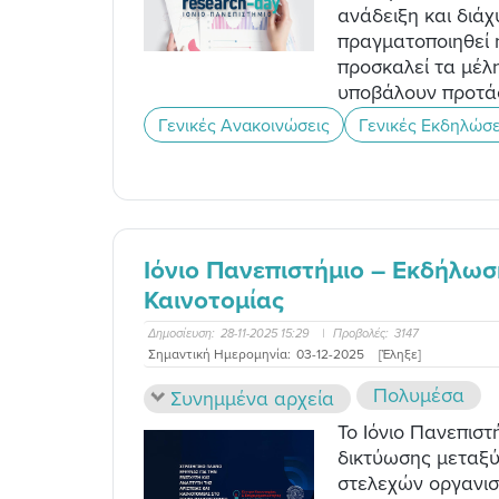
ανάδειξη και διάχ
πραγματοποιηθεί ή
προσκαλεί τα μέλ
υποβάλουν προτάσ
Γενικές Ανακοινώσεις
Γενικές Εκδηλώσε
Ιόνιο Πανεπιστήμιο – Εκδήλω
Καινοτομίας
Δημοσίευση:
28-11-2025 15:29
|
Προβολές:
3147
Σημαντική Ημερομηνία:
03-12-2025
[Έληξε]
Πολυμέσα
Συνημμένα αρχεία
Το Ιόνιο Πανεπισ
δικτύωσης μεταξύ
στελεχών οργανισ