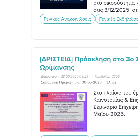
στο οικοσύστημα 
στις 3/12/2025, στ
Γενικές Ανακοινώσεις
Γενικές Εκδηλώσε
[ΑΡΙΣΤΕΙΑ] Πρόσκληση στο 3o 
Ωρίμανσης
Δημοσίευση:
28-05-2025 09:29
|
Προβολές:
2305
Σημαντική Ημερομηνία:
30-05-2025
[Έληξε]
Στο πλαίσιο του έ
Καινοτομίας & Επι
Σεμινάριο Επιχειρ
Μαΐου 2025.