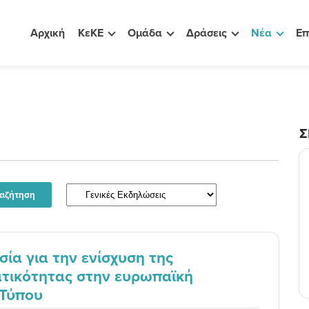
Αρχική
ΚεΚΕ
Ομάδα
Δράσεις
Νέα
Επ
Σ
ία για την ενίσχυση της
ματικότητας στην ευρωπαϊκή
 Τύπου