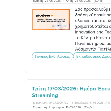
Έναρξη:
28-05-2026
|
Λήξη:
25-06-2026
[Έληξε]
Σας προσκαλούμε 
δράση «Consulting
υλοποιείται στο π
χρηματοδοτείται απ
Innovation and Tec
το Κέντρο Καινοτο
Πανεπιστημίου, μ
Αδαμαντία Πατέλ
Γενικές Εκδηλώσεις
Εκπαιδευτικές Δράσ
Τρίτη 17/03/2026: Ημέρα Έρευν
Streaming
Δημοσίευση:
10-03-2026 12:21
|
Ενημέρωση:
17-03-2026 17:41
Σημαντική Ημερομηνία:
17-03-2026
[Έληξε]