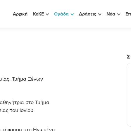
Αρχική
ΚεΚΕ
Ομάδα
Δράσεις
Νέα
Επ
Σ
μίας, Τμήμα Ξένων
αθηγήτρια στο Τμήμα
ας του Ιονίου
 Μετάφραση στο Ηνωμένο