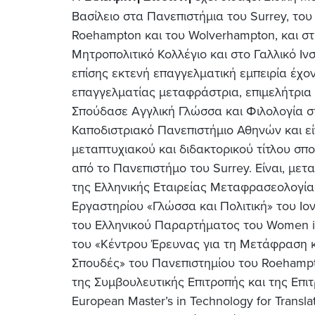
Βασίλειο στα Πανεπιστήμια του Surrey, του
Roehampton και του Wolverhampton, και σ
Μητροπολιτικό Κολλέγιο και στο Γαλλικό Ιν
επίσης εκτενή επαγγελματική εμπειρία έχο
επαγγελματίας μεταφράστρια, επιμελήτρια κ
Σπούδασε Αγγλική Γλώσσα και Φιλολογία στ
Καποδιστριακό Πανεπιστήμιο Αθηνών και εί
μεταπτυχιακού και διδακτορικού τίτλου σ
από το Πανεπιστήμο του Surrey. Είναι, μετ
της Ελληνικής Εταιρείας Μεταφρασεολογίας
Εργαστηρίου «Γλώσσα και Πολιτική» του Ιον
του Ελληνικού Παραρτήματος του Women in 
του «Κέντρου Έρευνας για τη Μετάφραση κα
Σπουδές» του Πανεπιστημίου του Roehampto
της Συμβουλευτικής Επιτροπής και της Επιτ
European Master’s in Technology for Transla