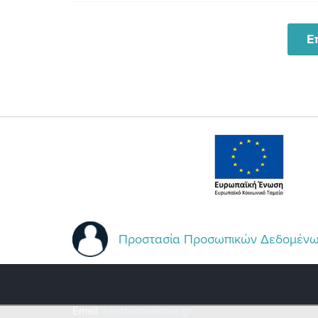
Ε
Προστασία Προσωπικών Δεδομέν
Email:
centrinno@ionio.gr