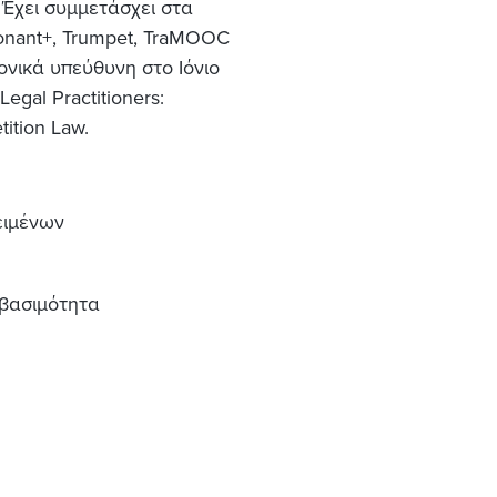
 Έχει συμμετάσχει στα
onant+, Trumpet, TraMOOC
μονικά υπεύθυνη στο Ιόνιο
egal Practitioners:
tition Law.
ειμένων
βασιμότητα