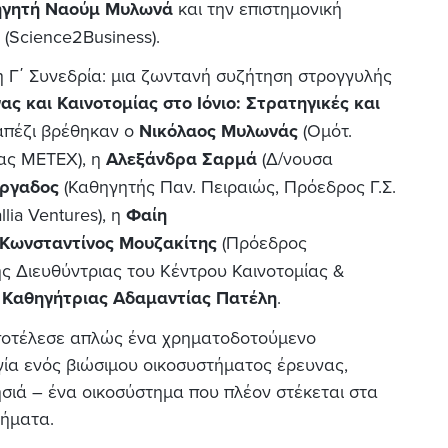
ηγητή Ναούμ Μυλωνά
και την επιστημονική
(Science2Business).
Γ΄ Συνεδρία: μια ζωντανή συζήτηση στρογγυλής
ς και Καινοτομίας στο Ιόνιο: Στρατηγικές και
απέζι βρέθηκαν ο
Νικόλαος Μυλωνάς
(Ομότ.
ας ΜΕΤΕΧ), η
Αλεξάνδρα Σαρμά
(Δ/νουσα
ργαδος
(Καθηγητής Παν. Πειραιώς, Πρόεδρος Γ.Σ.
llia Ventures), η
Φαίη
Κωνσταντίνος Μουζακίτης
(Πρόεδρος
ης Διευθύντριας του Κέντρου Καινοτομίας &
,
Καθηγήτριας Αδαμαντίας Πατέλη
.
 αποτέλεσε απλώς ένα χρηματοδοτούμενο
γία ενός βιώσιμου οικοσυστήματος έρευνας,
ησιά – ένα οικοσύστημα που πλέον στέκεται στα
βήματα.