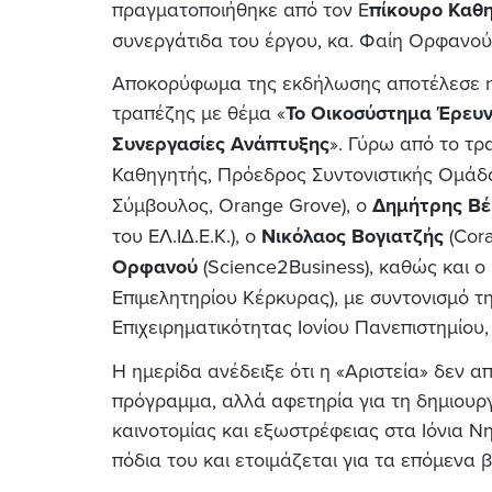
πραγματοποιήθηκε από τον Ε
πίκουρο Καθ
συνεργάτιδα του έργου, κα. Φαίη Ορφανού 
Αποκορύφωμα της εκδήλωσης αποτέλεσε η 
τραπέζης με θέμα «
Το Οικοσύστημα Έρευνα
Συνεργασίες Ανάπτυξης
». Γύρω από το τρ
Καθηγητής, Πρόεδρος Συντονιστικής Ομάδ
Σύμβουλος, Orange Grove), ο
Δημήτρης Βέ
του ΕΛ.ΙΔ.Ε.Κ.), ο
Νικόλαος Βογιατζής
(Cora
Ορφανού
(Science2Business), καθώς και ο
Επιμελητηρίου Κέρκυρας), με συντονισμό τ
Επιχειρηματικότητας Ιονίου Πανεπιστημίου
Η ημερίδα ανέδειξε ότι η «Αριστεία» δεν
πρόγραμμα, αλλά αφετηρία για τη δημιουρ
καινοτομίας και εξωστρέφειας στα Ιόνια Ν
πόδια του και ετοιμάζεται για τα επόμενα 