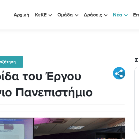
Αρχική
ΚεΚΕ
Ομάδα
Δράσεις
Νέα
Επ
Σ
ίδα του Έργου
νιο Πανεπιστήμιο