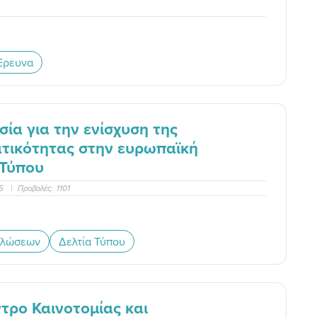
Έρευνα
ία για την ενίσχυση της
ματικότητας στην ευρωπαϊκή
 Τύπου
45
|
Προβολές:
1101
ηλώσεων
Δελτία Τύπου
τρο Καινοτομίας και