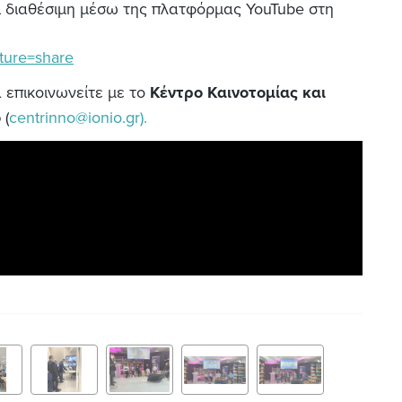
 διαθέσιμη μέσω της πλατφόρμας YouTube στη
ture=share
 επικοινωνείτε με το
Κέντρο Καινοτομίας και
ο
(
centrinno@ionio.gr).