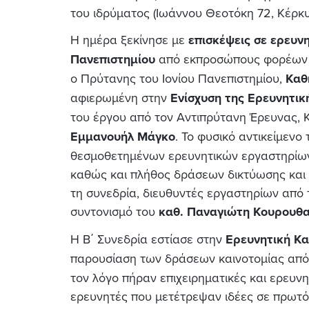
του ιδρύματος (Ιωάννου Θεοτόκη 72, Κέρκυ
Η ημέρα ξεκίνησε με
επισκέψεις σε ερευν
Πανεπιστημίου
από εκπροσώπους φορέων κα
ο Πρύτανης του Ιονίου Πανεπιστημίου,
Καθ
αφιερωμένη στην
Ενίσχυση της Ερευνητικ
του έργου από τον Αντιπρύτανη Έρευνας, 
Εμμανουήλ Μάγκο
. Το φυσικό αντικείμενο
θεσμοθετημένων ερευνητικών εργαστηρίων 
καθώς και πλήθος δράσεων δικτύωσης και 
τη συνεδρία, διευθυντές εργαστηρίων από τ
συντονισμό του
καθ. Παναγιώτη Κουρουθ
Η Β΄ Συνεδρία εστίασε στην
Ερευνητική Κα
παρουσίαση των δράσεων καινοτομίας απ
τον λόγο πήραν επιχειρηματικές και ερευνη
ερευνητές που μετέτρεψαν ιδέες σε πρωτό