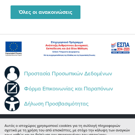
Όλες οι ανακοινώσεις
Προστασία Προσωπικών Δεδομένων
Φόρμα Επικοινωνίας και Παραπόνων
Δήλωση Προσβασιμότητας
Αυτός ο ιστοχώρος χρησιμοποιεί cookies για τη συλλογή πληροφοριών
σχετικά με τη χρήση του από επισκέπτες, με στόχο την κάλυψη των αναγκών
Email:
centrinno@ionio.gr
τους καθώς και τη βελτίωση του περιεχομένου του ιστοχώρου.